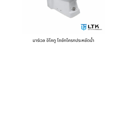
มาร์เวล อีโคทู โถชักโครกประหยัดน้ำ