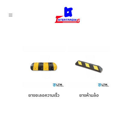
ยางชะลอความเร็ว
ยางห้ามล้อ