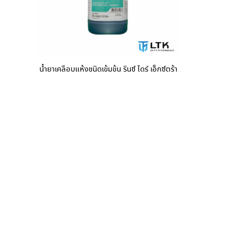
น้ำยาเคลือบแห้งชนิดเข้มข้น รินซ์ ไดร์ เอ็กซ์ตร้า