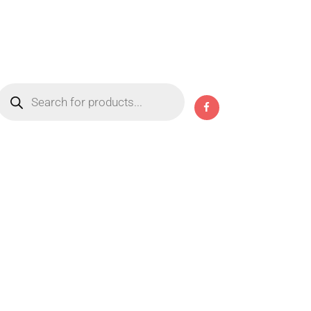
Products
search