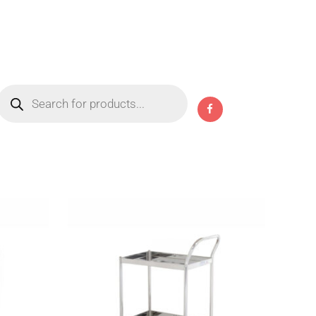
Products
search