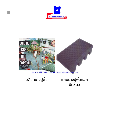
บล็อคยางปูพื้น
แผ่นยางปูพื้นคอก
ปศุสัตว์