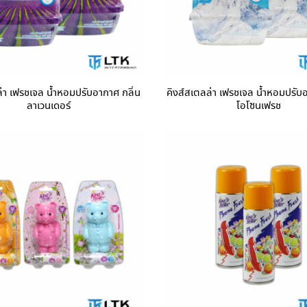
ล่า เฟรชเจล น้ำหอมปรับอากาศ กลิ่น
คิงส์สเตลล่า เฟรชเจล น้ำหอมปรับอ
ลาเวนเดอร์
โอโซนเฟรช