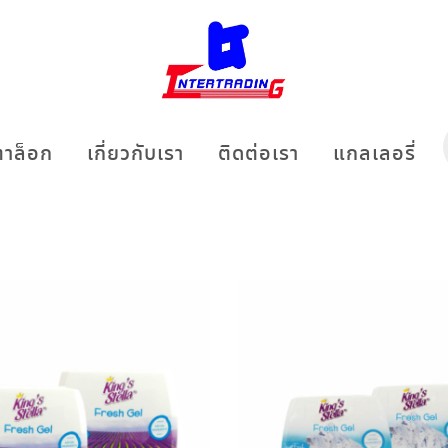
าล็อก
เกี่ยวกับเรา
ติดต่อเรา
แกลเลอรี่