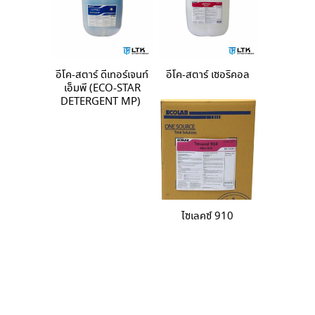
อีโค-สตาร์ ดีเทอร์เจนท์
อีโค-สตาร์ เซอริคอล
เอ็มพี (ECO-STAR
DETERGENT MP)
ไซเลคซ์ 910