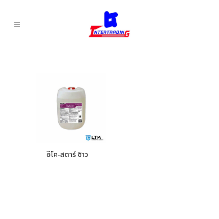
อีโค-สตาร์ ซาว