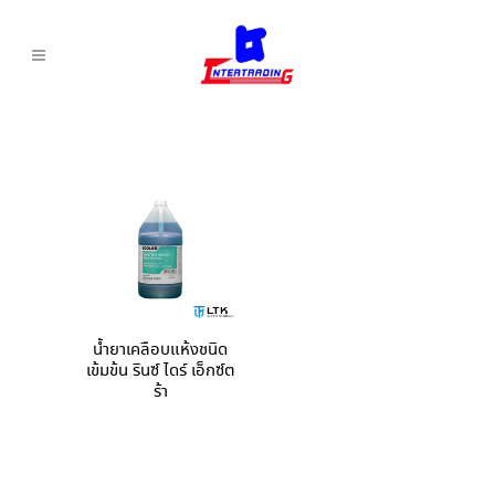
น้ำยาเคลือบแห้งชนิด
เข้มข้น รินซ์ ไดร์ เอ็กซ์ต
ร้า