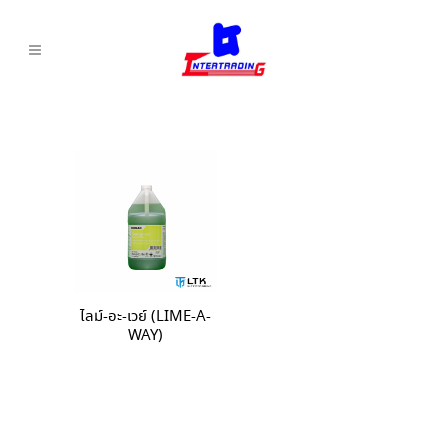
ไลม์-อะ-เวย์ (LIME-A-
WAY)