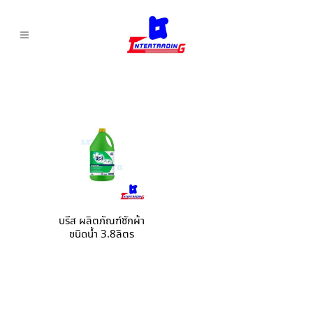
บรีส ผลิตภัณฑ์ซักผ้า
ชนิดน้ำ 3.8ลิตร