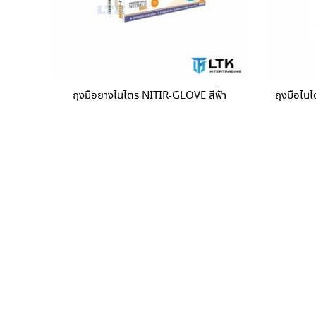
ถุงมือยางไนไตร NITIR-GLOVE สีฟ้า
ถุงมือไน